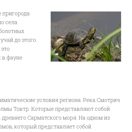
не пригорода
о села
 болотных
учай до этого.
 это
 в фауне
лиматические условия региона. Река Смотрич
лмы Товтр. Которые представляют собой
 древнего Сарматского моря. На одном из
мов, который представляет собой