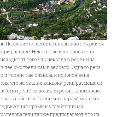
я.
Название по легенде связывают с криком
 при разливе. Некоторые исследователи
исходит от того что некогда в реке была
в нее смотрели как в зеркало. Однако река
и и глинистые сланцы, и испокон века
рсия что на скалах каньона реки размещали
и “смотрели” за долиной реки. Напоминаю
делать набеги за “живым товаром” малыми
ередвижения ярами и углубленными
исследователи также предполагают что на