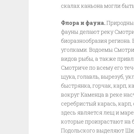
скалах каньона могли быт
Флора и фауна.
Природные
фауны делают реку Смотр
биоразнообразия региона.
уголками. Водоемы Смотри
видов рыбы, а также прив
Смотриче по всему его теч
щука, голавль,
вырезуб,
укл
быстрянка, горчак, карп, к
вокруг Каменца в реке нас
серебристый карась, карп,
здесь является лещ и маре
которые произрастают на 
Подольского выделяют Ши