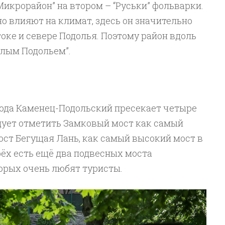
икрорайон” на втором – “Руськи” фольварки.
но влияют на климат, здесь он значительно
токе и севере Подолья. Поэтому район вдоль
плым Подольем”.
рода Каменец-Подольский пресекает четыре
едует отметить Замковый мост как самый
ост Бегущая Лань, как самый высокий мост в
ёх есть ещё два подвесных моста
орых очень любят туристы.