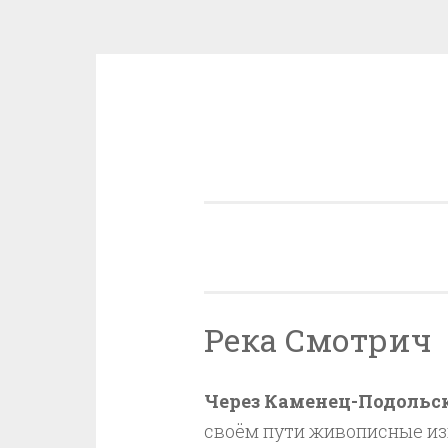
Skip
to
content
Река Смотрич
Через Каменец-Подольск
своём пути живописные из