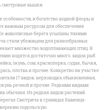
ь смотровые вышки.
 особенности, и богатство водной флоры и
ич важным ресурсом для обеспечения
 Ее живописные берега усыпаны тихими
ча стали убежищем для разнообразных
лекают множество водоплавающих птиц. В
ению водятся достаточно много видов рыб:
ейка, окунь, сом, красноперка, судак, бычки,
арась, плотва и прочие. Конкретно на участке
читали 17 видов: верховодка обыкновенная,
 окунь речной и прочие. Редкими видами
на обычная. Из редких видов растений
берегах Смотрича в границах Каменца-
верекию подольскую.