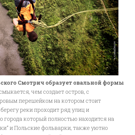
ского Смотрич образует овальной формы
 смыкается, чем создает остров, с
ровым перешейком на котором стоит
берегу реки проходит ряд улиц и
о города который полностью находится на
ськи” и Польские фольварки, также уютно